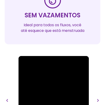
SEM VAZAMENTOS
Ideal para todos os fluxos, você
até esquece que está menstruada
‹
›