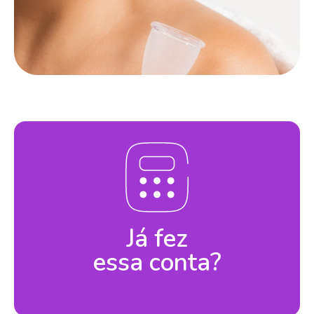
Já fez
essa conta?