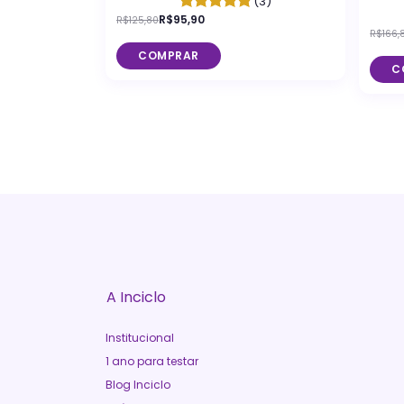
(3)
Incicl
R$95,90
R$125,80
R$166,
COMPRAR
C
A Inciclo
Institucional
1 ano para testar
Blog Inciclo