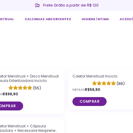
Frete Grátis a partir de R$ 120
NSTRUAL
CALCINHAS ABSORVENTES
HIGIENE ÍNTIMA
ACESS
%
OFF
-
24
%
OFF
letor Menstrual + Disco Menstrual
Coletor Menstrual Inciclo
ula Esterilizadora Inciclo
(88)
(55)
R$56,90
R$74,90
R$96,90
80
COMPRAR
OMPRAR
%
OFF
letor Menstrual + Cápsula
lizadora + Necessaire Neoprene