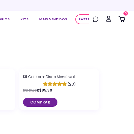
0
ÓRIOS
KITS
MAIS VENDIDOS
RASTREAR PEDIDO
-
43
%
OFF
Kit Coletor + Disco Menstrual
(23)
R$85,90
R$149,80
COMPRAR