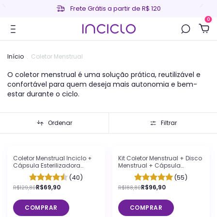
Frete Grátis a partir de R$ 120
0
Início
.
Coletor Menstrual
O coletor menstrual é uma solução prática, reutilizável e
confortável para quem deseja mais autonomia e bem-
estar durante o ciclo.
Ordenar
Filtrar
-
46
%
OFF
-
49
%
OFF
Coletor Menstrual Inciclo +
Kit Coletor Menstrual + Disco
Cápsula Esterilizadora
Menstrual + Cápsula
Lavanda
Esterilizadora Inciclo
(40)
(55)
R$69,90
R$96,90
R$129,80
R$188,80
COMPRAR
COMPRAR