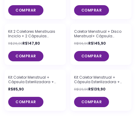
COMPRAR
COMPRAR
FRETE GRÁTIS
-
32
%
OFF
FRETE GRÁTIS
-
26
%
OFF
Kit 2 Coletores Menstruais
Coletor Menstrual + Disco
Inciclo + 2 Cápsulas
Menstrual+ Cápsula
Esterilizadoras
Esterilizadora Lavanda +
R$147,80
R$145,90
R$216,00
R$196,90
Espuma de Limpeza Inciclo
COMPRAR
COMPRAR
FRETE GRÁTIS
-
-8
%
OFF
Kit Coletor Menstrual +
Kit Coletor Menstrual +
Cápsula Esterilizadora +
Cápsula Esterilizadora +
Sabonete Íntimo em Barra
Espuma de Limpeza Inciclo
R$85,90
R$139,90
R$129,90
Inciclo
COMPRAR
COMPRAR