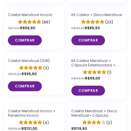
-
24
%
OFF
-
43
%
OFF
Coletor Menstrual Inciclo
Kit Coletor + Disco Menstrual
(88)
(23)
R$56,90
R$85,90
R$74,90
R$149,80
COMPRAR
COMPRAR
-
24
%
OFF
-
41
%
OFF
Coletor Menstrual (2UN)
Kit Coletor Menstrual +
Cápsula Esterilizadora +
(3)
Necessaire Neoprene Inciclo
(1)
R$95,90
R$125,80
R$99,00
R$166,80
COMPRAR
COMPRAR
FRETE GRÁTIS
-
18
%
OFF
Coletor Menstrual Inciclo +
Coletor Menstrual + Disco
Panelinha Inciclo
Menstrual+ Cápsula
Esterilizadora Lavanda +
(4)
(2)
Sabonete Íntimo em Barra
R$131,00
Inciclo
R$119,90
R$158,90