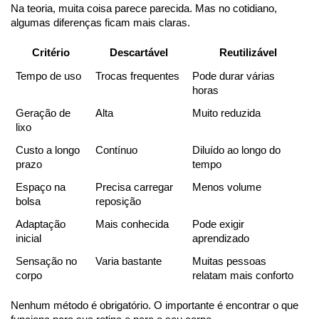
Na teoria, muita coisa parece parecida. Mas no cotidiano, 
algumas diferenças ficam mais claras.
Critério
Descartável
Reutilizável
Tempo de uso
Trocas frequentes
Pode durar várias 
horas
Geração de 
Alta
Muito reduzida
lixo
Custo a longo 
Contínuo
Diluído ao longo do 
prazo
tempo
Espaço na 
Precisa carregar 
Menos volume
bolsa
reposição
Adaptação 
Mais conhecida
Pode exigir 
inicial
aprendizado
Sensação no 
Varia bastante
Muitas pessoas 
corpo
relatam mais conforto
Nenhum método é obrigatório. O importante é encontrar o que 